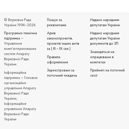
© Верховна Рада
Пошук за
Надано народним
України 1994—2026
реквізитами
депутатам України
Програмно-технічна
Архів
Надано народним
підтримка
—
законопроєктів,
депутатам України
Управління
проєктів інших актів
документів до ЗП
комп'ютеризованих
за ( III – IX скл.)
Знаходяться на
систем Апарату
Правила
опрацюванні в
Верховної Ради
оформлення
комітетах
України
Зареєстровані за
Прийняті на поточній
Iнформаційна
поточний тиждень
сесії
підтримка — Головне
організаційне
управління Апарату
Верховної Ради
України,
Інформаційне
управління Апарату
Верховної Ради
України