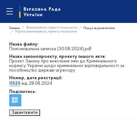
Законопроєкти, проєкти інших актів
Головна
Пошук за реквізитами
Картка законопроєкту, проєкту іншого акта
Назва файлу:
Пояснювальна записка (30.08.2024).pdf
Назва законопроєкту, проєкту іншого акта:
Проєкт Закону про внесення змін до Кримінального
кодексу України щодо кримінальної відповідальності за
пособництво державі-агресору
Номер, дата реєстрації:
11525
від 28.08.2024
Поділитись:
Завантажити