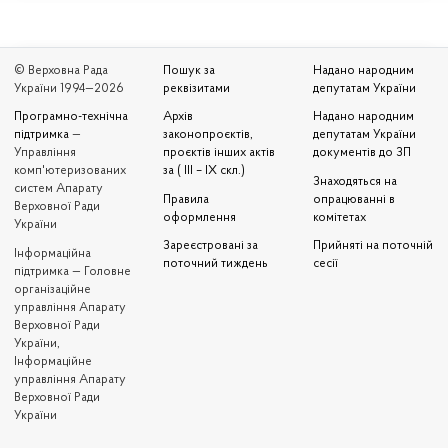
© Верховна Рада
Пошук за
Надано народним
України 1994—2026
реквізитами
депутатам України
Програмно-технічна
Архів
Надано народним
підтримка
—
законопроєктів,
депутатам України
Управління
проєктів інших актів
документів до ЗП
комп'ютеризованих
за ( III – IX скл.)
Знаходяться на
систем Апарату
Правила
опрацюванні в
Верховної Ради
оформлення
комітетах
України
Зареєстровані за
Прийняті на поточній
Iнформаційна
поточний тиждень
сесії
підтримка — Головне
організаційне
управління Апарату
Верховної Ради
України,
Інформаційне
управління Апарату
Верховної Ради
України