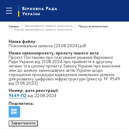
Законопроєкти, проєкти інших актів
Головна
Пошук за реквізитами
Картка законопроєкту, проєкту іншого акта
Назва файлу:
Пояснювальна записка (23.08.2024).pdf
Назва законопроєкту, проєкту іншого акта:
Проєкт Постанови про скасування рішення Верховної
Ради України від 21.08.2024 про прийняття в другому
читанні та в цілому проекту Закону України про внесення
змін до деяких законодавчих актів України щодо
спрощення процедури відведення земельних ділянок
для розвитку цифрової інфраструктури (реєстр. № 9549
від 01.08.2023)
Номер, дата реєстрації:
9549-П2
від 22.08.2024
Поділитись:
Завантажити