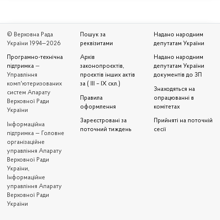
© Верховна Рада
Пошук за
Надано народним
України 1994—2026
реквізитами
депутатам України
Програмно-технічна
Архів
Надано народним
підтримка
—
законопроєктів,
депутатам України
Управління
проєктів інших актів
документів до ЗП
комп'ютеризованих
за ( III – IX скл.)
Знаходяться на
систем Апарату
Правила
опрацюванні в
Верховної Ради
оформлення
комітетах
України
Зареєстровані за
Прийняті на поточній
Iнформаційна
поточний тиждень
сесії
підтримка — Головне
організаційне
управління Апарату
Верховної Ради
України,
Інформаційне
управління Апарату
Верховної Ради
України