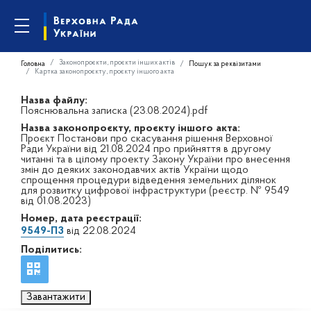
Законопроєкти, проєкти інших актів
Головна
Пошук за реквізитами
Картка законопроєкту, проєкту іншого акта
Назва файлу:
Пояснювальна записка (23.08.2024).pdf
Назва законопроєкту, проєкту іншого акта:
Проєкт Постанови про скасування рішення Верховної
Ради України від 21.08.2024 про прийняття в другому
читанні та в цілому проекту Закону України про внесення
змін до деяких законодавчих актів України щодо
спрощення процедури відведення земельних ділянок
для розвитку цифрової інфраструктури (реєстр. № 9549
від 01.08.2023)
Номер, дата реєстрації:
9549-П3
від 22.08.2024
Поділитись:
Завантажити