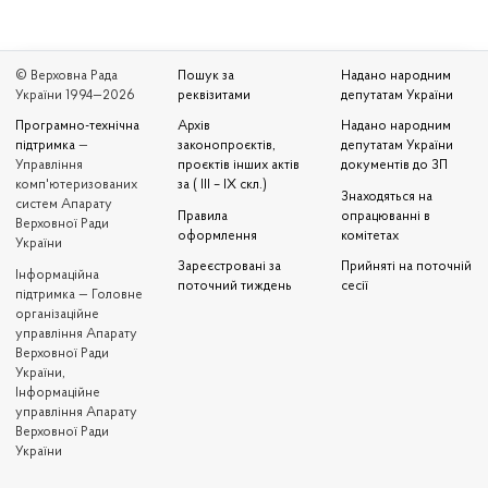
© Верховна Рада
Пошук за
Надано народним
України 1994—2026
реквізитами
депутатам України
Програмно-технічна
Архів
Надано народним
підтримка
—
законопроєктів,
депутатам України
Управління
проєктів інших актів
документів до ЗП
комп'ютеризованих
за ( III – IX скл.)
Знаходяться на
систем Апарату
Правила
опрацюванні в
Верховної Ради
оформлення
комітетах
України
Зареєстровані за
Прийняті на поточній
Iнформаційна
поточний тиждень
сесії
підтримка — Головне
організаційне
управління Апарату
Верховної Ради
України,
Інформаційне
управління Апарату
Верховної Ради
України