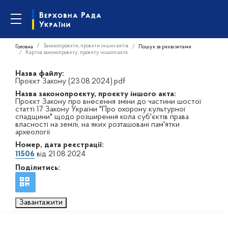
Законопроєкти, проєкти інших актів
Головна
Пошук за реквізитами
Картка законопроєкту, проєкту іншого акта
Назва файлу:
Проєкт Закону (23.08.2024).pdf
Назва законопроєкту, проєкту іншого акта:
Проєкт Закону про внесення зміни до частини шостої
статті 17 Закону України "Про охорону культурної
спадщини" щодо розширення кола суб'єктів права
власності на землі, на яких розташовані пам'ятки
археології
Номер, дата реєстрації:
11506
від 21.08.2024
Поділитись:
Завантажити