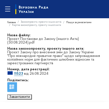
Законопроєкти, проєкти інших актів
Головна
Пошук за реквізитами
Картка законопроєкту, проєкту іншого акта
Назва файлу:
Проєкт Постанови до Закону (іншого Акта)
(30.08.2024).pdf
Назва законопроєкту, проєкту іншого акта:
Проєкт Закону про внесення змін до Закону України
"Про міжнародне приватне право" щодо запровадження
колізійних норм для фактичних шлюбних відносин та
зареєстрованих партнерств
Номер, дата реєстрації:
11523
від 26.08.2024
Поділитись:
Завантажити