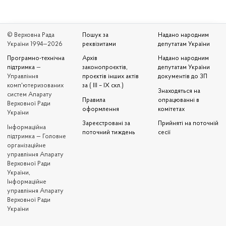
© Верховна Рада
Пошук за
Надано народним
України 1994—2026
реквізитами
депутатам України
Програмно-технічна
Архів
Надано народним
підтримка
—
законопроєктів,
депутатам України
Управління
проєктів інших актів
документів до ЗП
комп'ютеризованих
за ( III – IX скл.)
Знаходяться на
систем Апарату
Правила
опрацюванні в
Верховної Ради
оформлення
комітетах
України
Зареєстровані за
Прийняті на поточній
Iнформаційна
поточний тиждень
сесії
підтримка — Головне
організаційне
управління Апарату
Верховної Ради
України,
Інформаційне
управління Апарату
Верховної Ради
України