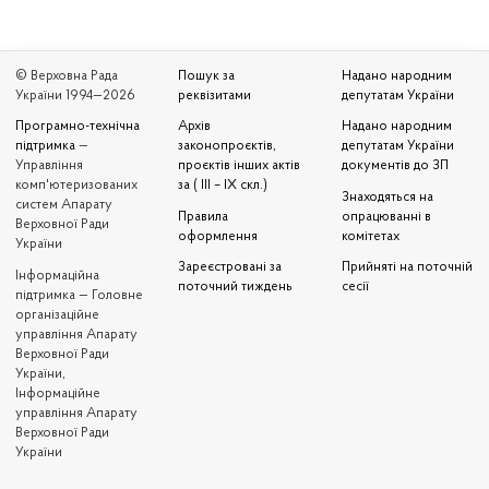
© Верховна Рада
Пошук за
Надано народним
України 1994—2026
реквізитами
депутатам України
Програмно-технічна
Архів
Надано народним
підтримка
—
законопроєктів,
депутатам України
Управління
проєктів інших актів
документів до ЗП
комп'ютеризованих
за ( III – IX скл.)
Знаходяться на
систем Апарату
Правила
опрацюванні в
Верховної Ради
оформлення
комітетах
України
Зареєстровані за
Прийняті на поточній
Iнформаційна
поточний тиждень
сесії
підтримка — Головне
організаційне
управління Апарату
Верховної Ради
України,
Інформаційне
управління Апарату
Верховної Ради
України