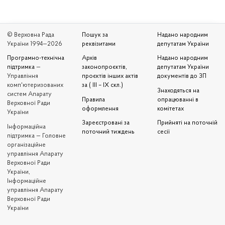
© Верховна Рада
Пошук за
Надано народним
України 1994—2026
реквізитами
депутатам України
Програмно-технічна
Архів
Надано народним
підтримка
—
законопроєктів,
депутатам України
Управління
проєктів інших актів
документів до ЗП
комп'ютеризованих
за ( III – IX скл.)
Знаходяться на
систем Апарату
Правила
опрацюванні в
Верховної Ради
оформлення
комітетах
України
Зареєстровані за
Прийняті на поточній
Iнформаційна
поточний тиждень
сесії
підтримка — Головне
організаційне
управління Апарату
Верховної Ради
України,
Інформаційне
управління Апарату
Верховної Ради
України