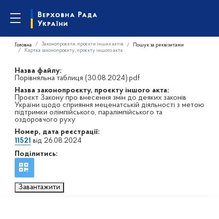
Законопроєкти, проєкти інших актів
Головна
Пошук за реквізитами
Картка законопроєкту, проєкту іншого акта
Назва файлу:
Порівняльна таблиця (30.08.2024).pdf
Назва законопроєкту, проєкту іншого акта:
Проєкт Закону про внесення змін до деяких законів
України щодо сприяння меценатській діяльності з метою
підтримки олімпійського, паралімпійського та
оздоровчого руху
Номер, дата реєстрації:
11521
від 26.08.2024
Поділитись:
Завантажити