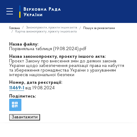
Законопроєкти, проєкти інших актів
Головна
Пошук за реквізитами
Картка законопроєкту, проєкту іншого акта
Назва файлу:
Порівняльна таблиця (19.08.2024).pdf
Назва законопроєкту, проєкту іншого акта:
Проєкт Закону про внесення змін до деяких законів
України щодо забезпечення реалізації права на набуття
та збереження громадянства України з урахуванням
інтересів національної безпеки
Номер, дата реєстрації:
11469-1
від 19.08.2024
Поділитись:
Завантажити