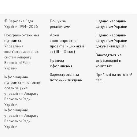
© Верховна Рада
Пошук за
Надано народним
України 1994—2026
реквізитами
депутатам України
Програмно-технічна
Архів
Надано народним
підтримка
—
законопроєктів,
депутатам України
Управління
проєктів інших актів
документів до ЗП
комп'ютеризованих
за ( III – IX скл.)
Знаходяться на
систем Апарату
Правила
опрацюванні в
Верховної Ради
оформлення
комітетах
України
Зареєстровані за
Прийняті на поточній
Iнформаційна
поточний тиждень
сесії
підтримка — Головне
організаційне
управління Апарату
Верховної Ради
України,
Інформаційне
управління Апарату
Верховної Ради
України