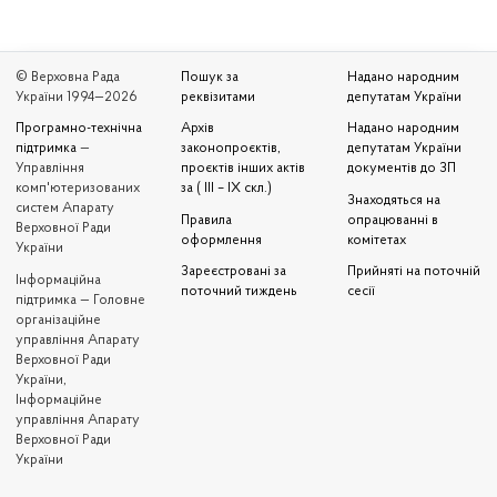
© Верховна Рада
Пошук за
Надано народним
України 1994—2026
реквізитами
депутатам України
Програмно-технічна
Архів
Надано народним
підтримка
—
законопроєктів,
депутатам України
Управління
проєктів інших актів
документів до ЗП
комп'ютеризованих
за ( III – IX скл.)
Знаходяться на
систем Апарату
Правила
опрацюванні в
Верховної Ради
оформлення
комітетах
України
Зареєстровані за
Прийняті на поточній
Iнформаційна
поточний тиждень
сесії
підтримка — Головне
організаційне
управління Апарату
Верховної Ради
України,
Інформаційне
управління Апарату
Верховної Ради
України