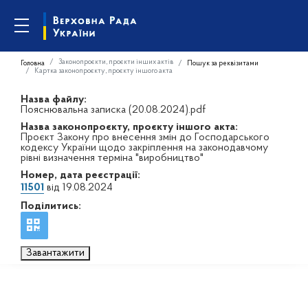
Законопроєкти, проєкти інших актів
Головна
Пошук за реквізитами
Картка законопроєкту, проєкту іншого акта
Назва файлу:
Пояснювальна записка (20.08.2024).pdf
Назва законопроєкту, проєкту іншого акта:
Проєкт Закону про внесення змін до Господарського
кодексу України щодо закріплення на законодавчому
рівні визначення терміна "виробництво"
Номер, дата реєстрації:
11501
від 19.08.2024
Поділитись:
Завантажити