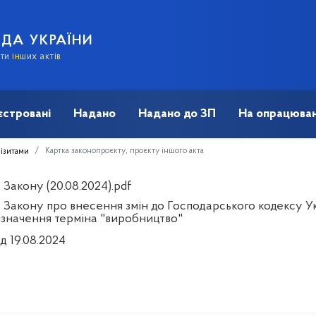
АДА УКРАЇНИ
и інших актів
єстровані
Надано
Надано до ЗП
На опрацюван
Картка законопроєкту, проєкту іншого акта
візитами
Закону (20.08.2024).pdf
 Закону про внесення змін до Господарського кодексу У
визначення терміна "виробництво"
д 19.08.2024