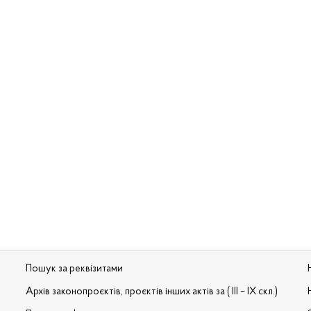
Пошук за реквізитами
Архів законопроєктів, проєктів інших актів за ( III – IX скл.)