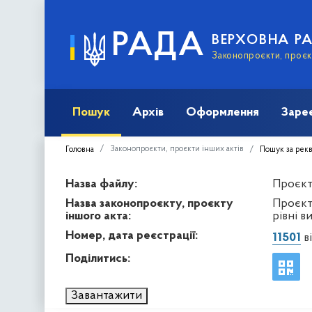
РАДА
ВЕРХОВНА Р
Законопроєкти, проєкт
Пошук
Архів
Оформлення
Заре
Законопроєкти, проєкти інших актів
Головна
Пошук за рек
Назва файлу:
Проєкт 
Назва законопроєкту, проєкту
Проєкт
іншого акта:
рівні 
Номер, дата реєстрації:
11501
ві
Поділитись:
Завантажити