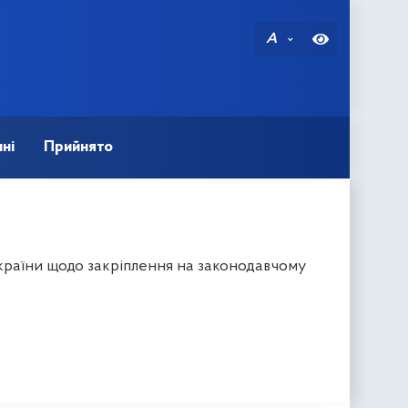
A
ні
Прийнято
країни щодо закріплення на законодавчому