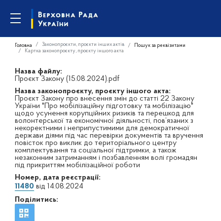
Законопроєкти, проєкти інших актів
Головна
Пошук за реквізитами
Картка законопроєкту, проєкту іншого акта
Назва файлу:
Проєкт Закону (15.08.2024).pdf
Назва законопроєкту, проєкту іншого акта:
Проєкт Закону про внесення змін до статті 22 Закону
України "Про мобілізаційну підготовку та мобілізацію"
щодо усунення корупційних ризиків та перешкод для
волонтерської та економічної діяльності, пов’язаних з
некоректними і неприпустимими для демократичної
держави діями під час перевірки документів та вручення
повісток про виклик до територіального центру
комплектування та соціальної підтримки, а також
незаконним затриманням і позбавленням волі громадян
під прикриттям мобілізаційної роботи
Номер, дата реєстрації:
11480
від 14.08.2024
Поділитись: