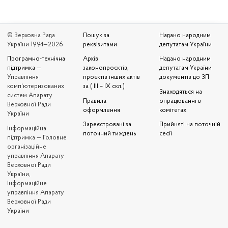
© Верховна Рада
Пошук за
Надано народним
України 1994—2026
реквізитами
депутатам України
Програмно-технічна
Архів
Надано народним
підтримка
—
законопроєктів,
депутатам України
Управління
проєктів інших актів
документів до ЗП
комп'ютеризованих
за ( III – IX скл.)
Знаходяться на
систем Апарату
Правила
опрацюванні в
Верховної Ради
оформлення
комітетах
України
Зареєстровані за
Прийняті на поточній
Iнформаційна
поточний тиждень
сесії
підтримка — Головне
організаційне
управління Апарату
Верховної Ради
України,
Інформаційне
управління Апарату
Верховної Ради
України