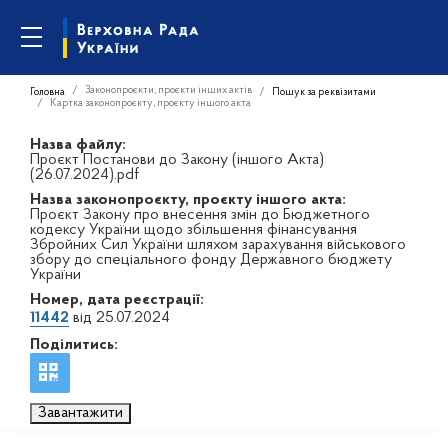
Законопроєкти, проєкти інших актів
Головна
Пошук за реквізитами
Картка законопроєкту, проєкту іншого акта
Назва файлу:
Проєкт Постанови до Закону (іншого Акта)
(26.07.2024).pdf
Назва законопроєкту, проєкту іншого акта:
Проєкт Закону про внесення змін до Бюджетного
кодексу України щодо збільшення фінансування
Збройних Сил України шляхом зарахування військового
збору до спеціального фонду Державного бюджету
України
Номер, дата реєстрації:
11442
від 25.07.2024
Поділитись:
Завантажити