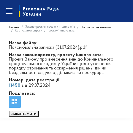
Законопроєкти, проєкти інших актів
Головна
Пошук за реквізитами
Картка законопроєкту, проєкту іншого акта
Назва файлу:
Пояснювальна записка (31.07.2024).pdf
Назва законопроєкту, проєкту іншого акта:
Проєкт Закону про внесення змін до Кримінального
процесуального кодексу України щодо уточнення
порядку отримання та оскарження рішень, дій чи
бездіяльності слідчого, дізнавача чи прокурора
Номер, дата реєстрації:
11450
від 29.07.2024
Поділитись:
Завантажити