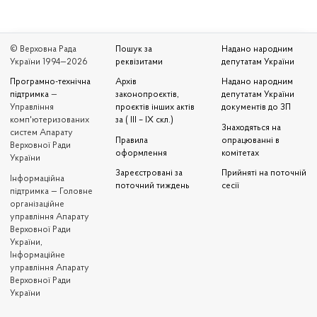
© Верховна Рада
Пошук за
Надано народним
України 1994—2026
реквізитами
депутатам України
Програмно-технічна
Архів
Надано народним
підтримка
—
законопроєктів,
депутатам України
Управління
проєктів інших актів
документів до ЗП
комп'ютеризованих
за ( III – IX скл.)
Знаходяться на
систем Апарату
Правила
опрацюванні в
Верховної Ради
оформлення
комітетах
України
Зареєстровані за
Прийняті на поточній
Iнформаційна
поточний тиждень
сесії
підтримка — Головне
організаційне
управління Апарату
Верховної Ради
України,
Інформаційне
управління Апарату
Верховної Ради
України