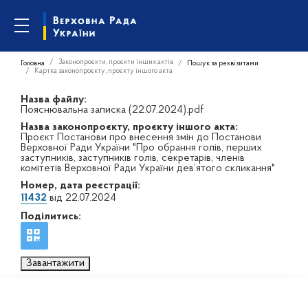
Законопроєкти, проєкти інших актів
Головна
Пошук за реквізитами
Картка законопроєкту, проєкту іншого акта
Назва файлу:
Пояснювальна записка (22.07.2024).pdf
Назва законопроєкту, проєкту іншого акта:
Проєкт Постанови про внесення змін до Постанови
Верховної Ради України "Про обрання голів, перших
заступників, заступників голів, секретарів, членів
комітетів Верховної Ради України дев’ятого скликання"
Номер, дата реєстрації:
11432
від 22.07.2024
Поділитись:
Завантажити