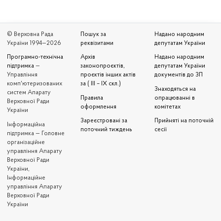
© Верховна Рада
Пошук за
Надано народним
України 1994—2026
реквізитами
депутатам України
Програмно-технічна
Архів
Надано народним
підтримка
—
законопроєктів,
депутатам України
Управління
проєктів інших актів
документів до ЗП
комп'ютеризованих
за ( III – IX скл.)
Знаходяться на
систем Апарату
Правила
опрацюванні в
Верховної Ради
оформлення
комітетах
України
Зареєстровані за
Прийняті на поточній
Iнформаційна
поточний тиждень
сесії
підтримка — Головне
організаційне
управління Апарату
Верховної Ради
України,
Інформаційне
управління Апарату
Верховної Ради
України