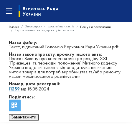
Законопроєкти, проєкти інших актів
Головна
Пошук за реквізитами
Картка законопроєкту, проєкту іншого акта
Назва файлу:
Текст, підписаний Головою Верховної Ради України.pdf
Назва законопроєкту, проєкту іншого акта:
Проєкт Закону про внесення змін до розділу ХХІ
“Прикінцеві та перехідні положення” Митного кодексу
України щодо звільнення від оподаткування ввізним
митом товарів для потреб виробництва та/або ремонту
машин механізованого розмінування
Номер, дата реєстрації:
11259
від 15.05.2024
Поділитись:
Завантажити