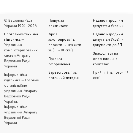
© Верховна Рада
Пошук за
Надано народним
України 1994—2026
реквізитами
депутатам України
Програмно-технічна
Архів
Надано народним
підтримка
—
законопроєктів,
депутатам України
Управління
проєктів інших актів
документів до ЗП
комп'ютеризованих
за ( III – IX скл.)
Знаходяться на
систем Апарату
Правила
опрацюванні в
Верховної Ради
оформлення
комітетах
України
Зареєстровані за
Прийняті на поточній
Iнформаційна
поточний тиждень
сесії
підтримка — Головне
організаційне
управління Апарату
Верховної Ради
України,
Інформаційне
управління Апарату
Верховної Ради
України