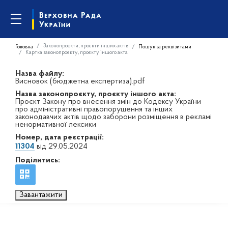
Законопроєкти, проєкти інших актів
Головна
Пошук за реквізитами
Картка законопроєкту, проєкту іншого акта
Назва файлу:
Висновок (бюджетна експертиза).pdf
Назва законопроєкту, проєкту іншого акта:
Проєкт Закону про внесення змін до Кодексу України
про адміністративні правопорушення та інших
законодавчих актів щодо заборони розміщення в рекламі
ненормативної лексики
Номер, дата реєстрації:
11304
від 29.05.2024
Поділитись:
Завантажити