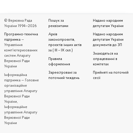
© Верховна Рада
Пошук за
Надано народним
України 1994—2026
реквізитами
депутатам України
Програмно-технічна
Архів
Надано народним
підтримка
—
законопроєктів,
депутатам України
Управління
проєктів інших актів
документів до ЗП
комп'ютеризованих
за ( III – IX скл.)
Знаходяться на
систем Апарату
Правила
опрацюванні в
Верховної Ради
оформлення
комітетах
України
Зареєстровані за
Прийняті на поточній
Iнформаційна
поточний тиждень
сесії
підтримка — Головне
організаційне
управління Апарату
Верховної Ради
України,
Інформаційне
управління Апарату
Верховної Ради
України