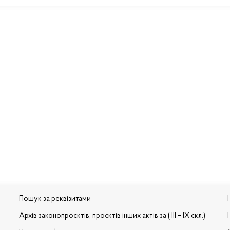
Пошук за реквізитами
Архів законопроєктів, проєктів інших актів за ( III – IX скл.)