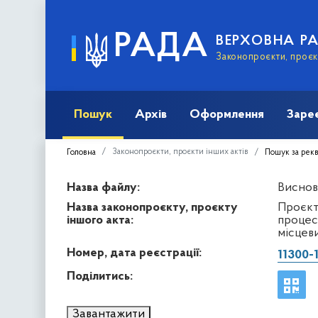
РАДА
ВЕРХОВНА Р
Законопроєкти, проєкт
Пошук
Архів
Оформлення
Заре
Законопроєкти, проєкти інших актів
Головна
Пошук за рек
Назва файлу:
Виснов
Назва законопроєкту, проєкту
Проєкт
іншого акта:
процеса
місцев
Номер, дата реєстрації:
11300-
Поділитись:
Завантажити