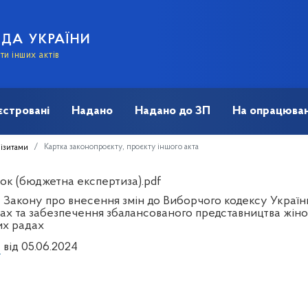
АДА УКРАЇНИ
и інших актів
єстровані
Надано
Надано до ЗП
На опрацюван
Картка законопроєкту, проєкту іншого акта
візитами
ок (бюджетна експертиза).pdf
 Закону про внесення змін до Виборчого кодексу Україн
х та забезпечення збалансованого представництва жінок 
их радах
1
від 05.06.2024