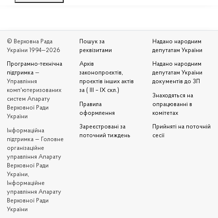
© Верховна Рада
Пошук за
Надано народним
України 1994—2026
реквізитами
депутатам України
Програмно-технічна
Архів
Надано народним
підтримка
—
законопроєктів,
депутатам України
Управління
проєктів інших актів
документів до ЗП
комп'ютеризованих
за ( III – IX скл.)
Знаходяться на
систем Апарату
Правила
опрацюванні в
Верховної Ради
оформлення
комітетах
України
Зареєстровані за
Прийняті на поточній
Iнформаційна
поточний тиждень
сесії
підтримка — Головне
організаційне
управління Апарату
Верховної Ради
України,
Інформаційне
управління Апарату
Верховної Ради
України