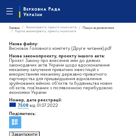
Законопроєкти, проєкти інших актів
Головна
Пошук за реквізитами
Картка законопроєкту, проєкту іншого акта
Назва файлу:
Висновок Головного комітету (Друге читання).pdf
Назва законопроєкту, проєкту іншого акта:
Проєкт Закону про внесення змін до деяких
законодавчих актів України щодо вдосконалення
механізму залучення приватних інвестицій з
використанням механізму державно-приватного
партнерства для пришвидшення відновлення
зруйнованих війною об'єктів та будівництва нових
об’єктів, пов'язаних з післявоєнною перебудовою
економіки України
Номер, дата реєстрації:
7508
від 01.07.2022
Поділитись:
Завантажити