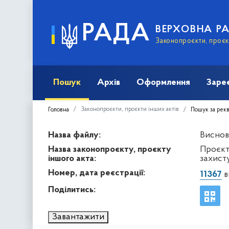
РАДА
ВЕРХОВНА Р
Законопроєкти, проєкт
Пошук
Архів
Оформлення
Заре
Законопроєкти, проєкти інших актів
Головна
Пошук за рек
Назва файлу:
Висново
Назва законопроєкту, проєкту
Проєкт 
іншого акта:
захист
Номер, дата реєстрації:
11367
в
Поділитись:
Завантажити