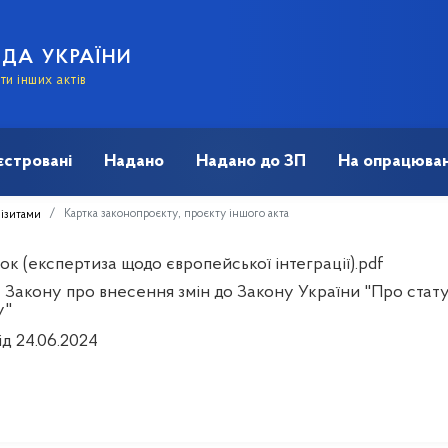
АДА УКРАЇНИ
и інших актів
єстровані
Надано
Надано до ЗП
На опрацюван
Картка законопроєкту, проєкту іншого акта
візитами
к (експертиза щодо європейської інтеграції).pdf
Закону про внесення змін до Закону України "Про статус 
у"
ід 24.06.2024