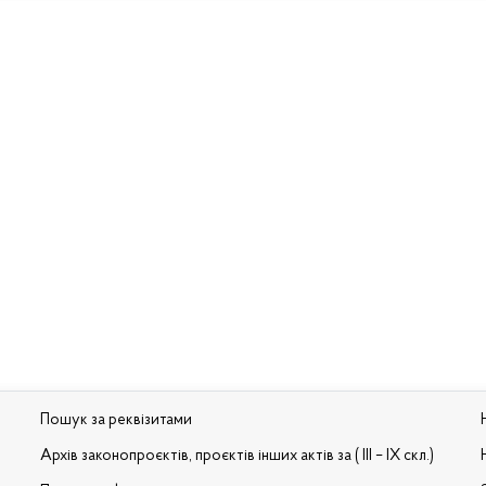
Пошук за реквізитами
Архів законопроєктів, проєктів інших актів за ( III – IX скл.)