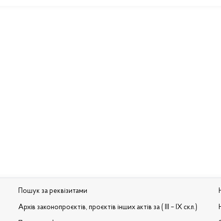
Пошук за реквізитами
Архів законопроєктів, проєктів інших актів за ( III – IX скл.)