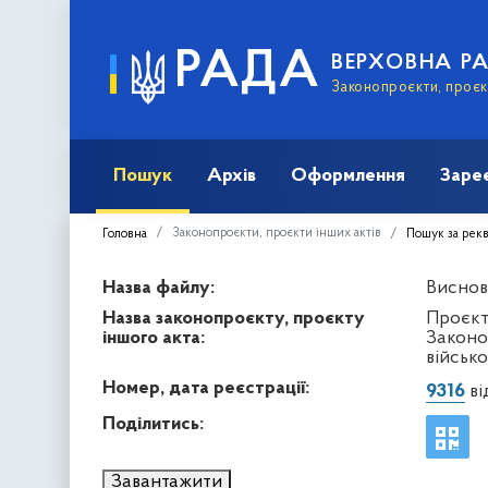
РАДА
ВЕРХОВНА Р
Законопроєкти, проєкт
Пошук
Архів
Оформлення
Заре
Законопроєкти, проєкти інших актів
Головна
Пошук за рек
Назва файлу:
Виснов
Назва законопроєкту, проєкту
Проєкт
іншого акта:
Законо
військо
Номер, дата реєстрації:
9316
ві
Поділитись:
Завантажити