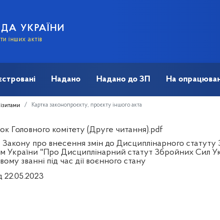
АДА УКРАЇНИ
и інших актів
єстровані
Надано
Надано до ЗП
На опрацюван
Картка законопроєкту, проєкту іншого акта
візитами
ок Головного комітету (Друге читання).pdf
 Закону про внесення змін до Дисциплінарного статуту 
м України "Про Дисциплінарний статут Збройних Сил У
вому званні під час дії воєнного стану
д 22.05.2023