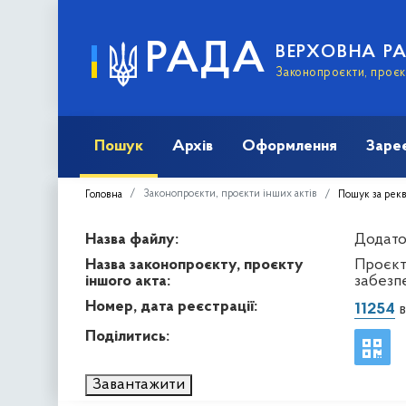
РАДА
ВЕРХОВНА Р
Законопроєкти, проєкт
Пошук
Архів
Оформлення
Заре
Законопроєкти, проєкти інших актів
Головна
Пошук за рек
Назва файлу:
Додато
Назва законопроєкту, проєкту
Проєкт
іншого акта:
забезпе
Номер, дата реєстрації:
11254
в
Поділитись:
Завантажити