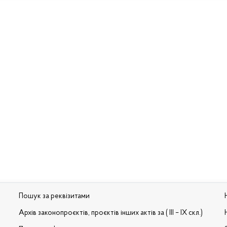
Пошук за реквізитами
Архів законопроєктів, проєктів інших актів за ( III – IX скл.)