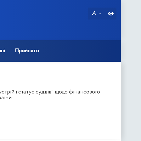
A
ні
Прийнято
стрій і статус суддів" щодо фінансового
раїни