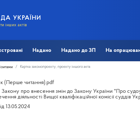
АДА УКРАЇНИ
и інших актів
єстровані
Надано
Надано до ЗП
На опрацюван
Картка законопроєкту, проєкту іншого акта
візитами
к (Перше читання).pdf
 Закону про внесення змін до Закону України "Про судоу
чення діяльності Вищої кваліфікаційної комісії суддів Ук
ід 13.05.2024