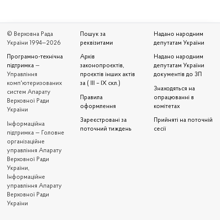
© Верховна Рада
Пошук за
Надано народним
України 1994—2026
реквізитами
депутатам України
Програмно-технічна
Архів
Надано народним
підтримка
—
законопроєктів,
депутатам України
Управління
проєктів інших актів
документів до ЗП
комп'ютеризованих
за ( III – IX скл.)
Знаходяться на
систем Апарату
Правила
опрацюванні в
Верховної Ради
оформлення
комітетах
України
Зареєстровані за
Прийняті на поточній
Iнформаційна
поточний тиждень
сесії
підтримка — Головне
організаційне
управління Апарату
Верховної Ради
України,
Інформаційне
управління Апарату
Верховної Ради
України