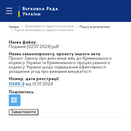
Законопроєкти, проєкти інших актів
Головна
Пошук за реквізитами
Картка законопроєкту, проєкту іншого акта
Назва файлу:
Подання (02.07.2024).pdf
Назва законопроєкту, проєкту іншого акта:
Проєкт Закону про внесення змін до Кримінального
кодексу України та Кримінального процесуального
кодексу України щодо підвищення ефективності
укладення угод про визнання винуватості
Номер, дата реєстрації:
11340-2
від 01.07.2024
Поділитись:
Завантажити