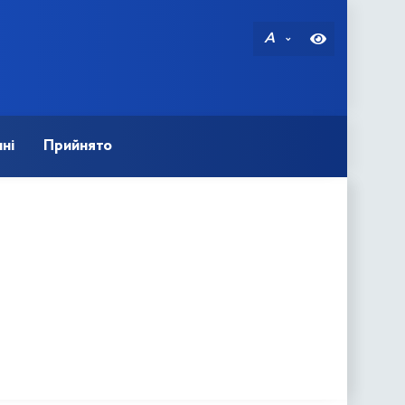
A
ні
Прийнято