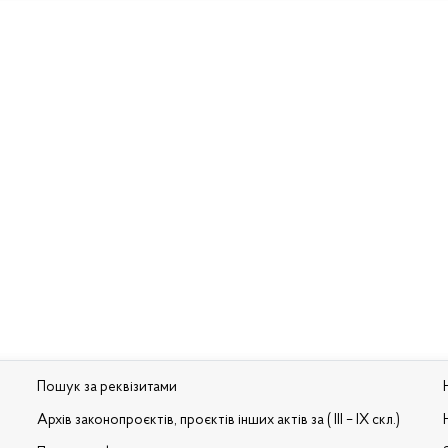
Пошук за реквізитами
Архів законопроєктів, проєктів інших актів за ( III – IX скл.)