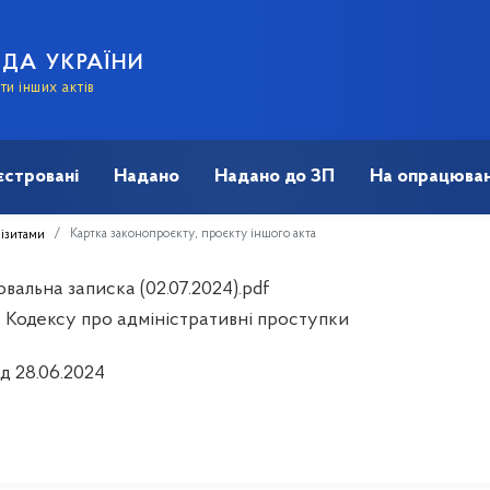
АДА УКРАЇНИ
и інших актів
єстровані
Надано
Надано до ЗП
На опрацюван
Картка законопроєкту, проєкту іншого акта
візитами
вальна записка (02.07.2024).pdf
 Кодексу про адміністративні проступки
ід 28.06.2024