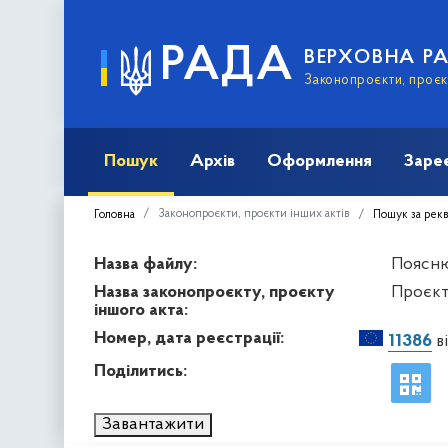
РАДА
ВЕРХОВНА Р
Законопроєкти, проєкт
Пошук
Архів
Оформлення
Заре
Законопроєкти, проєкти інших актів
Головна
Пошук за рек
Назва файлу:
Поясню
Назва законопроєкту, проєкту
Проєкт
іншого акта:
Номер, дата реєстрації:
11386
в
Поділитись:
Завантажити