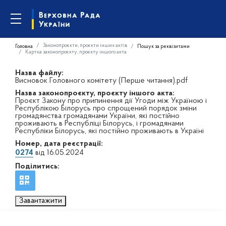
Законопроєкти, проєкти інших актів
Головна
Пошук за реквізитами
Картка законопроєкту, проєкту іншого акта
Назва файлу:
Висновок Головного комітету (Перше читання).pdf
Назва законопроєкту, проєкту іншого акта:
Проєкт Закону про припинення дії Угоди між Україною і
Республікою Білорусь про спрощений порядок зміни
громадянства громадянами України, які постійно
проживають в Республіці Білорусь, і громадянами
Республіки Білорусь, які постійно проживають в Україні
Номер, дата реєстрації:
0274
від 16.05.2024
Поділитись:
Завантажити