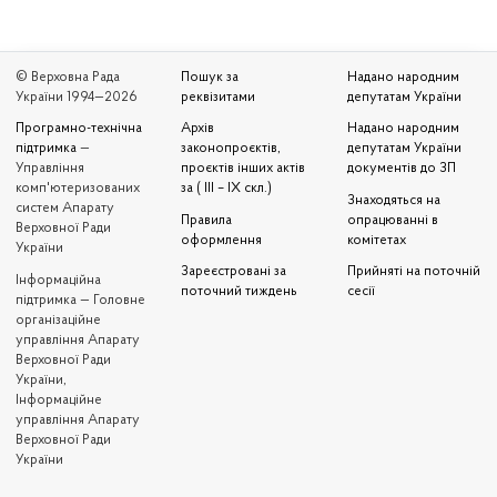
© Верховна Рада
Пошук за
Надано народним
України 1994—2026
реквізитами
депутатам України
Програмно-технічна
Архів
Надано народним
підтримка
—
законопроєктів,
депутатам України
Управління
проєктів інших актів
документів до ЗП
комп'ютеризованих
за ( III – IX скл.)
Знаходяться на
систем Апарату
Правила
опрацюванні в
Верховної Ради
оформлення
комітетах
України
Зареєстровані за
Прийняті на поточній
Iнформаційна
поточний тиждень
сесії
підтримка — Головне
організаційне
управління Апарату
Верховної Ради
України,
Інформаційне
управління Апарату
Верховної Ради
України