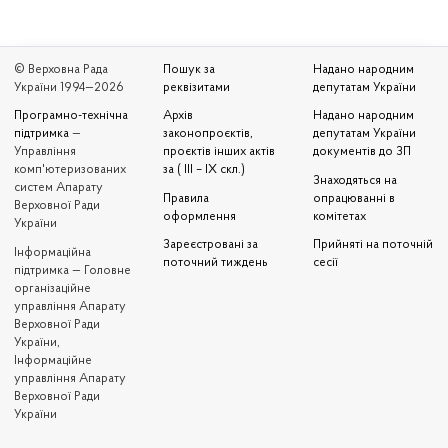
© Верховна Рада
Пошук за
Надано народним
України 1994—2026
реквізитами
депутатам України
Програмно-технічна
Архів
Надано народним
підтримка
—
законопроєктів,
депутатам України
Управління
проєктів інших актів
документів до ЗП
комп'ютеризованих
за ( III – IX скл.)
Знаходяться на
систем Апарату
Правила
опрацюванні в
Верховної Ради
оформлення
комітетах
України
Зареєстровані за
Прийняті на поточній
Iнформаційна
поточний тиждень
сесії
підтримка — Головне
організаційне
управління Апарату
Верховної Ради
України,
Інформаційне
управління Апарату
Верховної Ради
України