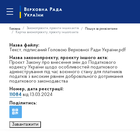
Законопроєкти, проєкти інших актів
Головна
Пошук за реквізитами
Картка законопроєкту, проєкту іншого акта
Назва файлу:
Текст, підписаний Головою Верховної Ради України.pdf
Назва законопроєкту, проєкту іншого акта:
Проєкт Закону про внесення змін до Податкового
кодексу України щодо особливостей податкового
адміністрування під час воєнного стану для платників
податків з високим рівнем добровільного дотримання
податкового законодавства
Номер, дата реєстрації:
11084
від 13.03.2024
Поділитись:
Завантажити