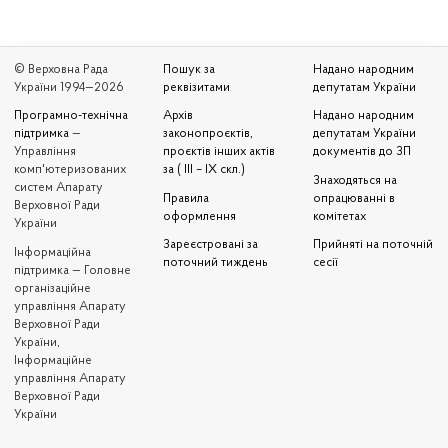
© Верховна Рада
Пошук за
Надано народним
України 1994—2026
реквізитами
депутатам України
Програмно-технічна
Архів
Надано народним
підтримка
—
законопроєктів,
депутатам України
Управління
проєктів інших актів
документів до ЗП
комп'ютеризованих
за ( III – IX скл.)
Знаходяться на
систем Апарату
Правила
опрацюванні в
Верховної Ради
оформлення
комітетах
України
Зареєстровані за
Прийняті на поточній
Iнформаційна
поточний тиждень
сесії
підтримка — Головне
організаційне
управління Апарату
Верховної Ради
України,
Інформаційне
управління Апарату
Верховної Ради
України