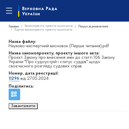
Законопроєкти, проєкти інших актів
Головна
Пошук за реквізитами
Картка законопроєкту, проєкту іншого акта
Назва файлу:
Науково-експертний висновок (Перше читання).pdf
Назва законопроєкту, проєкту іншого акта:
Проєкт Закону про внесення змін до статті 106 Закону
України "Про судоустрій і статус суддів" щодо
своєчасного розгляду судових справ
Номер, дата реєстрації:
11296
від 27.05.2024
Поділитись:
Завантажити