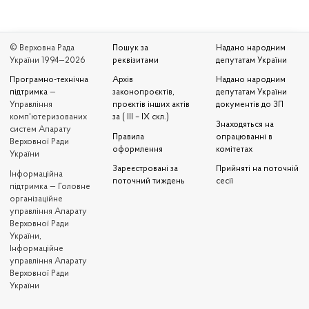
© Верховна Рада
Пошук за
Надано народним
України 1994—2026
реквізитами
депутатам України
Програмно-технічна
Архів
Надано народним
підтримка
—
законопроєктів,
депутатам України
Управління
проєктів інших актів
документів до ЗП
комп'ютеризованих
за ( III – IX скл.)
Знаходяться на
систем Апарату
Правила
опрацюванні в
Верховної Ради
оформлення
комітетах
України
Зареєстровані за
Прийняті на поточній
Iнформаційна
поточний тиждень
сесії
підтримка — Головне
організаційне
управління Апарату
Верховної Ради
України,
Інформаційне
управління Апарату
Верховної Ради
України