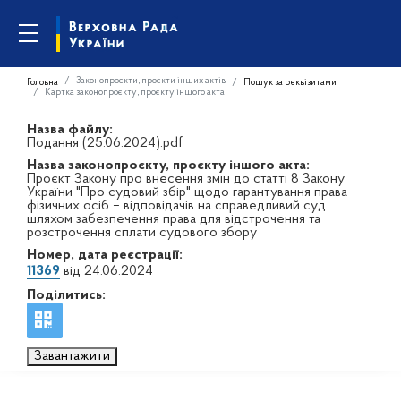
Законопроєкти, проєкти інших актів
Головна
Пошук за реквізитами
Картка законопроєкту, проєкту іншого акта
Назва файлу:
Подання (25.06.2024).pdf
Назва законопроєкту, проєкту іншого акта:
Проєкт Закону про внесення змін до статті 8 Закону
України "Про судовий збір" щодо гарантування права
фізичних осіб – відповідачів на справедливий суд
шляхом забезпечення права для відстрочення та
розстрочення сплати судового збору
Номер, дата реєстрації:
11369
від 24.06.2024
Поділитись:
Завантажити