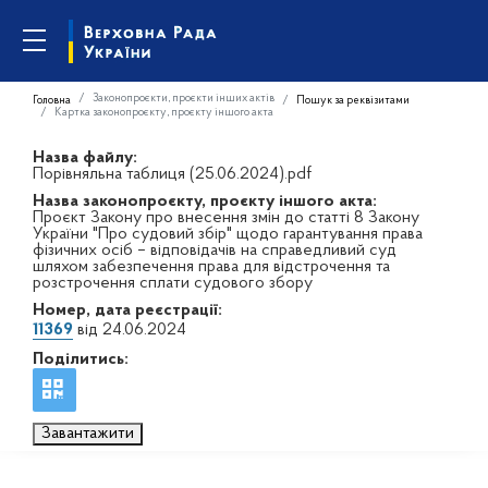
Законопроєкти, проєкти інших актів
Головна
Пошук за реквізитами
Картка законопроєкту, проєкту іншого акта
Назва файлу:
Порівняльна таблиця (25.06.2024).pdf
Назва законопроєкту, проєкту іншого акта:
Проєкт Закону про внесення змін до статті 8 Закону
України "Про судовий збір" щодо гарантування права
фізичних осіб – відповідачів на справедливий суд
шляхом забезпечення права для відстрочення та
розстрочення сплати судового збору
Номер, дата реєстрації:
11369
від 24.06.2024
Поділитись:
Завантажити