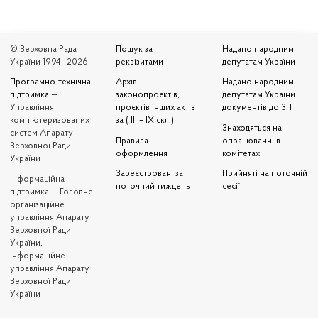
© Верховна Рада
Пошук за
Надано народним
України 1994—2026
реквізитами
депутатам України
Програмно-технічна
Архів
Надано народним
підтримка
—
законопроєктів,
депутатам України
Управління
проєктів інших актів
документів до ЗП
комп'ютеризованих
за ( III – IX скл.)
Знаходяться на
систем Апарату
Правила
опрацюванні в
Верховної Ради
оформлення
комітетах
України
Зареєстровані за
Прийняті на поточній
Iнформаційна
поточний тиждень
сесії
підтримка — Головне
організаційне
управління Апарату
Верховної Ради
України,
Інформаційне
управління Апарату
Верховної Ради
України