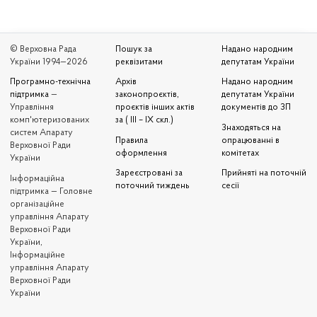
© Верховна Рада
Пошук за
Надано народним
України 1994—2026
реквізитами
депутатам України
Програмно-технічна
Архів
Надано народним
підтримка
—
законопроєктів,
депутатам України
Управління
проєктів інших актів
документів до ЗП
комп'ютеризованих
за ( III – IX скл.)
Знаходяться на
систем Апарату
Правила
опрацюванні в
Верховної Ради
оформлення
комітетах
України
Зареєстровані за
Прийняті на поточній
Iнформаційна
поточний тиждень
сесії
підтримка — Головне
організаційне
управління Апарату
Верховної Ради
України,
Інформаційне
управління Апарату
Верховної Ради
України