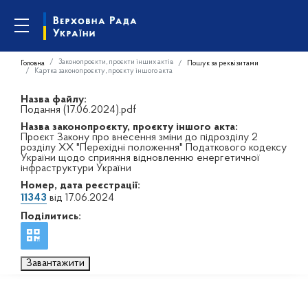
Законопроєкти, проєкти інших актів
Головна
Пошук за реквізитами
Картка законопроєкту, проєкту іншого акта
Назва файлу:
Подання (17.06.2024).pdf
Назва законопроєкту, проєкту іншого акта:
Проєкт Закону про внесення зміни до підрозділу 2
розділу XX "Перехідні положення" Податкового кодексу
України щодо сприяння відновленню енергетичної
інфраструктури України
Номер, дата реєстрації:
11343
від 17.06.2024
Поділитись:
Завантажити