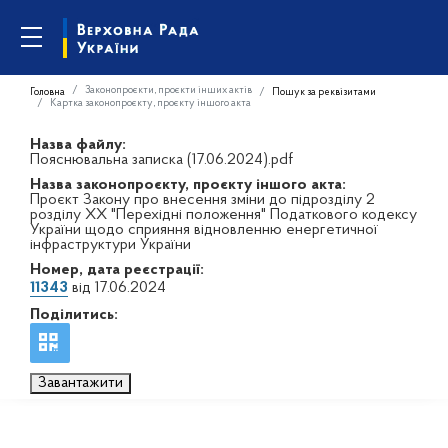
Законопроєкти, проєкти інших актів
Головна
Пошук за реквізитами
Картка законопроєкту, проєкту іншого акта
Назва файлу:
Пояснювальна записка (17.06.2024).pdf
Назва законопроєкту, проєкту іншого акта:
Проєкт Закону про внесення зміни до підрозділу 2
розділу XX "Перехідні положення" Податкового кодексу
України щодо сприяння відновленню енергетичної
інфраструктури України
Номер, дата реєстрації:
11343
від 17.06.2024
Поділитись:
Завантажити