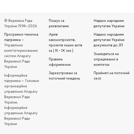
© Верховна Рада
Пошук за
Надано народним
України 1994—2026
реквізитами
депутатам України
Програмно-технічна
Архів
Надано народним
підтримка
—
законопроєктів,
депутатам України
Управління
проєктів інших актів
документів до ЗП
комп'ютеризованих
за ( III – IX скл.)
Знаходяться на
систем Апарату
Правила
опрацюванні в
Верховної Ради
оформлення
комітетах
України
Зареєстровані за
Прийняті на поточній
Iнформаційна
поточний тиждень
сесії
підтримка — Головне
організаційне
управління Апарату
Верховної Ради
України,
Інформаційне
управління Апарату
Верховної Ради
України