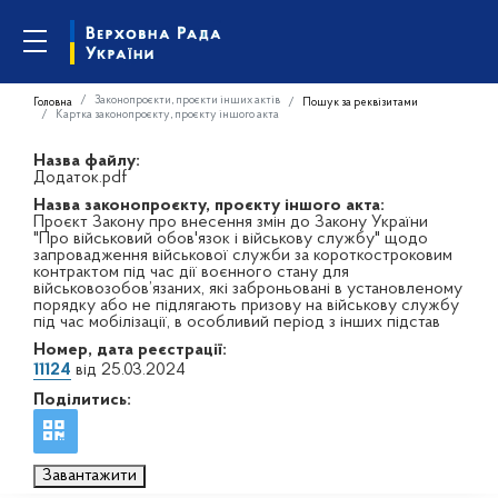
Законопроєкти, проєкти інших актів
Головна
Пошук за реквізитами
Картка законопроєкту, проєкту іншого акта
Назва файлу:
Додаток.pdf
Назва законопроєкту, проєкту іншого акта:
Проєкт Закону про внесення змін до Закону України
"Про військовий обов'язок і військову службу" щодо
запровадження військової служби за короткостроковим
контрактом під час дії воєнного стану для
військовозобов’язаних, які заброньовані в установленому
порядку або не підлягають призову на військову службу
під час мобілізації, в особливий період з інших підстав
Номер, дата реєстрації:
11124
від 25.03.2024
Поділитись:
Завантажити