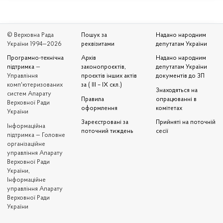
© Верховна Рада
Пошук за
Надано народним
України 1994—2026
реквізитами
депутатам України
Програмно-технічна
Архів
Надано народним
підтримка
—
законопроєктів,
депутатам України
Управління
проєктів інших актів
документів до ЗП
комп'ютеризованих
за ( III – IX скл.)
Знаходяться на
систем Апарату
Правила
опрацюванні в
Верховної Ради
оформлення
комітетах
України
Зареєстровані за
Прийняті на поточній
Iнформаційна
поточний тиждень
сесії
підтримка — Головне
організаційне
управління Апарату
Верховної Ради
України,
Інформаційне
управління Апарату
Верховної Ради
України