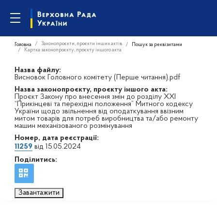
Законопроєкти, проєкти інших актів
Головна
Пошук за реквізитами
Картка законопроєкту, проєкту іншого акта
Назва файлу:
Висновок Головного комітету (Перше читання).pdf
Назва законопроєкту, проєкту іншого акта:
Проєкт Закону про внесення змін до розділу ХХІ
“Прикінцеві та перехідні положення” Митного кодексу
України щодо звільнення від оподаткування ввізним
митом товарів для потреб виробництва та/або ремонту
машин механізованого розмінування
Номер, дата реєстрації:
11259
від 15.05.2024
Поділитись:
Завантажити