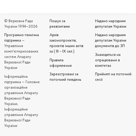
© Верховна Рада
Пошук за
Надано народним
України 1994—2026
реквізитами
депутатам України
Програмно-технічна
Архів
Надано народним
підтримка
—
законопроєктів,
депутатам України
Управління
проєктів інших актів
документів до ЗП
комп'ютеризованих
за ( III – IX скл.)
Знаходяться на
систем Апарату
Правила
опрацюванні в
Верховної Ради
оформлення
комітетах
України
Зареєстровані за
Прийняті на поточній
Iнформаційна
поточний тиждень
сесії
підтримка — Головне
організаційне
управління Апарату
Верховної Ради
України,
Інформаційне
управління Апарату
Верховної Ради
України