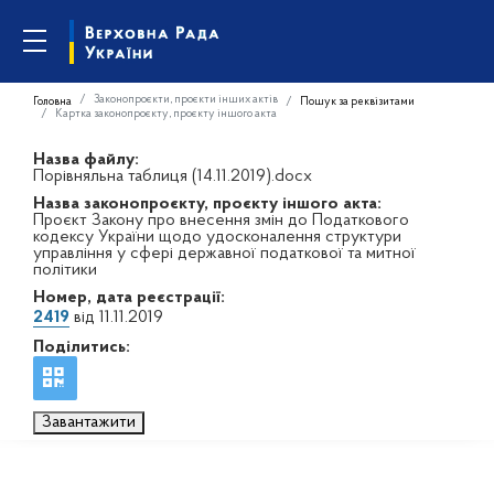
Законопроєкти, проєкти інших актів
Головна
Пошук за реквізитами
Картка законопроєкту, проєкту іншого акта
Назва файлу:
Порівняльна таблиця (14.11.2019).docx
Назва законопроєкту, проєкту іншого акта:
Проєкт Закону про внесення змін до Податкового
кодексу України щодо удосконалення структури
управління у сфері державної податкової та митної
політики
Номер, дата реєстрації:
2419
від 11.11.2019
Поділитись:
Завантажити