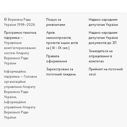
© Верховна Рада
Пошук за
Надано народним
України 1994—2026
реквізитами
депутатам України
Програмно-технічна
Архів
Надано народним
підтримка
—
законопроєктів,
депутатам України
Управління
проєктів інших актів
документів до ЗП
комп'ютеризованих
за ( III – IX скл.)
Знаходяться на
систем Апарату
Правила
опрацюванні в
Верховної Ради
оформлення
комітетах
України
Зареєстровані за
Прийняті на поточній
Iнформаційна
поточний тиждень
сесії
підтримка — Головне
організаційне
управління Апарату
Верховної Ради
України,
Інформаційне
управління Апарату
Верховної Ради
України