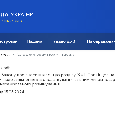
АДА УКРАЇНИ
и інших актів
єстровані
Надано
Надано до ЗП
На опрацюван
Картка законопроєкту, проєкту іншого акта
візитами
к.pdf
 Закону про внесення змін до розділу ХХІ “Прикінцеві т
и щодо звільнення від оподаткування ввізним митом това
механізованого розмінування
ід 15.05.2024