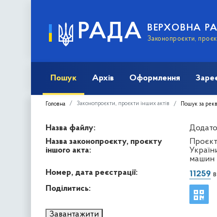
РАДА
ВЕРХОВНА Р
Законопроєкти, проєкт
Пошук
Архів
Оформлення
Заре
Законопроєкти, проєкти інших актів
Головна
Пошук за рек
Назва файлу:
Додато
Назва законопроєкту, проєкту
Проєкт
іншого акта:
Україн
машин 
Номер, дата реєстрації:
11259
в
Поділитись:
Завантажити