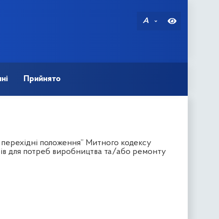
A
ні
Прийнято
а перехідні положення” Митного кодексу
рів для потреб виробництва та/або ремонту