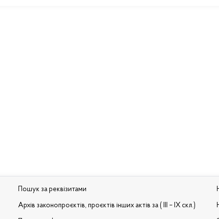
Пошук за реквізитами
Архів законопроєктів, проєктів інших актів за ( III – IX скл.)