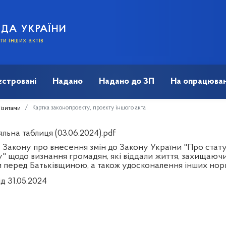
АДА УКРАЇНИ
и інших актів
єстровані
Надано
Надано до ЗП
На опрацюван
Картка законопроєкту, проєкту іншого акта
візитами
льна таблиця (03.06.2024).pdf
Закону про внесення змін до Закону України "Про статус 
" щодо визнання громадян, які віддали життя, захищаючи
и перед Батьківщиною, а також удосконалення інших нор
д 31.05.2024