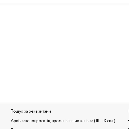
Пошук за реквізитами
Архів законопроєктів, проєктів інших актів за ( III – IX скл.)