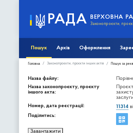
РАДА
ВЕРХОВНА Р
Законопроєкти, проєкт
Пошук
Архів
Оформлення
Заре
Законопроєкти, проєкти інших актів
Головна
Пошук за рек
Назва файлу:
Порівня
Назва законопроєкту, проєкту
Проєкт 
іншого акта:
захисту
заслуг
Номер, дата реєстрації:
11314
ві
Поділитись:
Завантажити