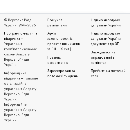
© Верховна Рада
Пошук за
Надано народним
України 1994—2026
реквізитами
депутатам України
Програмно-технічна
Архів
Надано народним
підтримка
—
законопроєктів,
депутатам України
Управління
проєктів інших актів
документів до ЗП
комп'ютеризованих
за ( III – IX скл.)
Знаходяться на
систем Апарату
Правила
опрацюванні в
Верховної Ради
оформлення
комітетах
України
Зареєстровані за
Прийняті на поточній
Iнформаційна
поточний тиждень
сесії
підтримка — Головне
організаційне
управління Апарату
Верховної Ради
України,
Інформаційне
управління Апарату
Верховної Ради
України