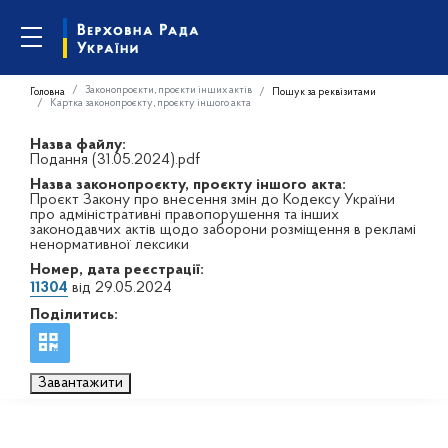
Законопроєкти, проєкти інших актів
Головна
Пошук за реквізитами
Картка законопроєкту, проєкту іншого акта
Назва файлу:
Подання (31.05.2024).pdf
Назва законопроєкту, проєкту іншого акта:
Проєкт Закону про внесення змін до Кодексу України
про адміністративні правопорушення та інших
законодавчих актів щодо заборони розміщення в рекламі
ненормативної лексики
Номер, дата реєстрації:
11304
від 29.05.2024
Поділитись:
Завантажити