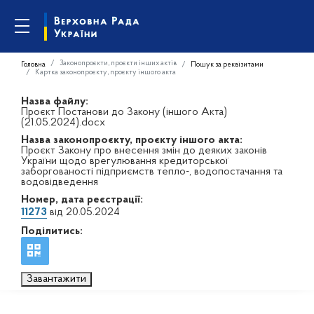
Законопроєкти, проєкти інших актів
Головна
Пошук за реквізитами
Картка законопроєкту, проєкту іншого акта
Назва файлу:
Проєкт Постанови до Закону (іншого Акта)
(21.05.2024).docx
Назва законопроєкту, проєкту іншого акта:
Проєкт Закону про внесення змін до деяких законів
України щодо врегулювання кредиторської
заборгованості підприємств тепло-, водопостачання та
водовідведення
Номер, дата реєстрації:
11273
від 20.05.2024
Поділитись:
Завантажити