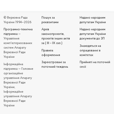
© Верховна Рада
Пошук за
Надано народним
України 1994—2026
реквізитами
депутатам України
Програмно-технічна
Архів
Надано народним
підтримка
—
законопроєктів,
депутатам України
Управління
проєктів інших актів
документів до ЗП
комп'ютеризованих
за ( III – IX скл.)
Знаходяться на
систем Апарату
Правила
опрацюванні в
Верховної Ради
оформлення
комітетах
України
Зареєстровані за
Прийняті на поточній
Iнформаційна
поточний тиждень
сесії
підтримка — Головне
організаційне
управління Апарату
Верховної Ради
України,
Інформаційне
управління Апарату
Верховної Ради
України