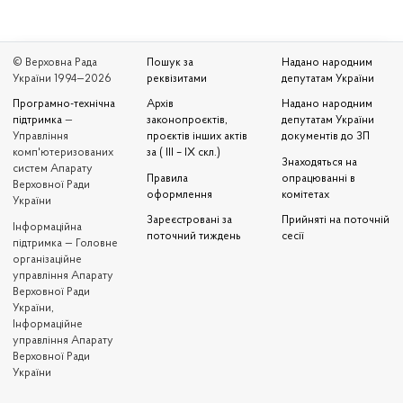
© Верховна Рада
Пошук за
Надано народним
України 1994—2026
реквізитами
депутатам України
Програмно-технічна
Архів
Надано народним
підтримка
—
законопроєктів,
депутатам України
Управління
проєктів інших актів
документів до ЗП
комп'ютеризованих
за ( III – IX скл.)
Знаходяться на
систем Апарату
Правила
опрацюванні в
Верховної Ради
оформлення
комітетах
України
Зареєстровані за
Прийняті на поточній
Iнформаційна
поточний тиждень
сесії
підтримка — Головне
організаційне
управління Апарату
Верховної Ради
України,
Інформаційне
управління Апарату
Верховної Ради
України