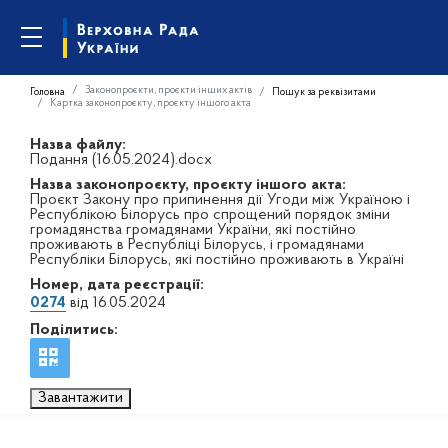
Законопроєкти, проєкти інших актів
Головна
Пошук за реквізитами
Картка законопроєкту, проєкту іншого акта
Назва файлу:
Подання (16.05.2024).docx
Назва законопроєкту, проєкту іншого акта:
Проєкт Закону про припинення дії Угоди між Україною і
Республікою Білорусь про спрощений порядок зміни
громадянства громадянами України, які постійно
проживають в Республіці Білорусь, і громадянами
Республіки Білорусь, які постійно проживають в Україні
Номер, дата реєстрації:
0274
від 16.05.2024
Поділитись:
Завантажити