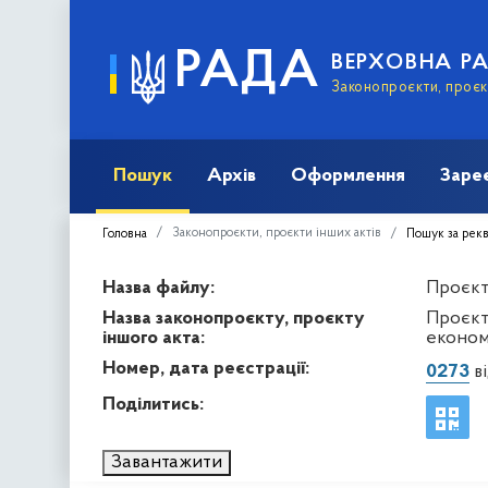
РАДА
ВЕРХОВНА Р
Законопроєкти, проєкт
Пошук
Архів
Оформлення
Заре
Законопроєкти, проєкти інших актів
Головна
Пошук за рек
Назва файлу:
Проєкт 
Назва законопроєкту, проєкту
Проєкт
іншого акта:
економ
Номер, дата реєстрації:
0273
ві
Поділитись:
Завантажити