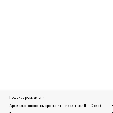
Пошук за реквізитами
Архів законопроєктів, проєктів інших актів за ( III – IX скл.)