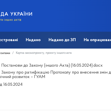
АДА УКРАЇНИ
и інших актів
єстровані
Надано
Надано до ЗП
На опрацюван
Картка законопроєкту, проєкту іншого акта
візитами
Постанови до Закону (іншого Акта) (16.05.2024).docx
 Закону про ратифікацію Протоколу про внесення змін до
ічний розвиток – ГУАМ
д 16.05.2024