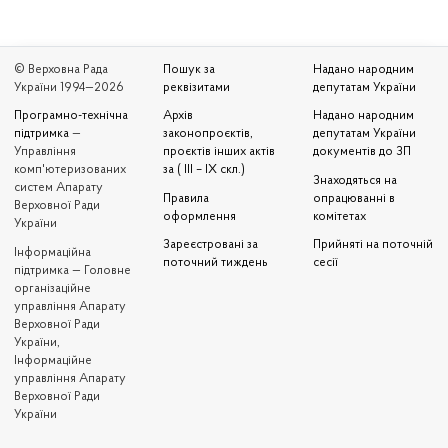
© Верховна Рада
Пошук за
Надано народним
України 1994—2026
реквізитами
депутатам України
Програмно-технічна
Архів
Надано народним
підтримка
—
законопроєктів,
депутатам України
Управління
проєктів інших актів
документів до ЗП
комп'ютеризованих
за ( III – IX скл.)
Знаходяться на
систем Апарату
Правила
опрацюванні в
Верховної Ради
оформлення
комітетах
України
Зареєстровані за
Прийняті на поточній
Iнформаційна
поточний тиждень
сесії
підтримка — Головне
організаційне
управління Апарату
Верховної Ради
України,
Інформаційне
управління Апарату
Верховної Ради
України