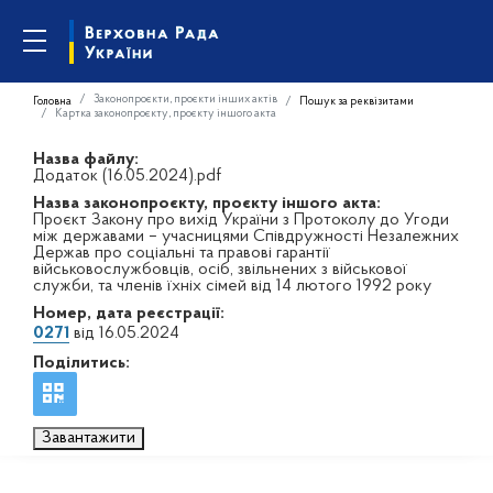
Законопроєкти, проєкти інших актів
Головна
Пошук за реквізитами
Картка законопроєкту, проєкту іншого акта
Назва файлу:
Додаток (16.05.2024).pdf
Назва законопроєкту, проєкту іншого акта:
Проєкт Закону про вихід України з Протоколу до Угоди
між державами – учасницями Співдружності Незалежних
Держав про соціальні та правові гарантії
військовослужбовців, осіб, звільнених з військової
служби, та членів їхніх сімей від 14 лютого 1992 року
Номер, дата реєстрації:
0271
від 16.05.2024
Поділитись:
Завантажити