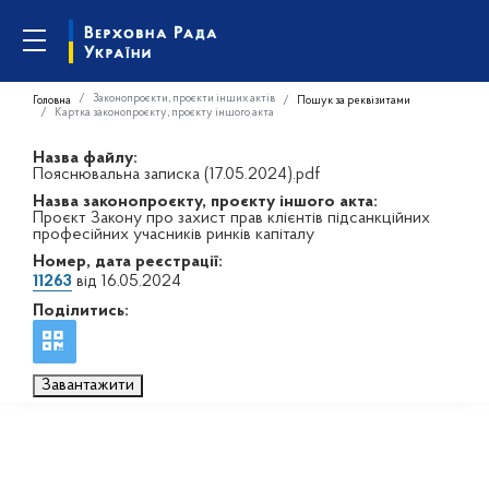
Законопроєкти, проєкти інших актів
Головна
Пошук за реквізитами
Картка законопроєкту, проєкту іншого акта
Назва файлу:
Пояснювальна записка (17.05.2024).pdf
Назва законопроєкту, проєкту іншого акта:
Проєкт Закону про захист прав клієнтів підсанкційних
професійних учасників ринків капіталу
Номер, дата реєстрації:
11263
від 16.05.2024
Поділитись:
Завантажити