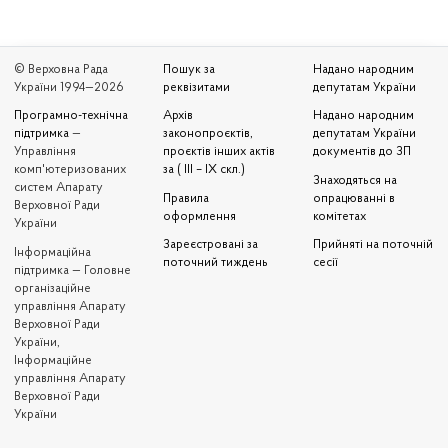
© Верховна Рада
Пошук за
Надано народним
України 1994—2026
реквізитами
депутатам України
Програмно-технічна
Архів
Надано народним
підтримка
—
законопроєктів,
депутатам України
Управління
проєктів інших актів
документів до ЗП
комп'ютеризованих
за ( III – IX скл.)
Знаходяться на
систем Апарату
Правила
опрацюванні в
Верховної Ради
оформлення
комітетах
України
Зареєстровані за
Прийняті на поточній
Iнформаційна
поточний тиждень
сесії
підтримка — Головне
організаційне
управління Апарату
Верховної Ради
України,
Інформаційне
управління Апарату
Верховної Ради
України