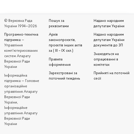
© Верховна Рада
Пошук за
Надано народним
України 1994—2026
реквізитами
депутатам України
Програмно-технічна
Архів
Надано народним
підтримка
—
законопроєктів,
депутатам України
Управління
проєктів інших актів
документів до ЗП
комп'ютеризованих
за ( III – IX скл.)
Знаходяться на
систем Апарату
Правила
опрацюванні в
Верховної Ради
оформлення
комітетах
України
Зареєстровані за
Прийняті на поточній
Iнформаційна
поточний тиждень
сесії
підтримка — Головне
організаційне
управління Апарату
Верховної Ради
України,
Інформаційне
управління Апарату
Верховної Ради
України