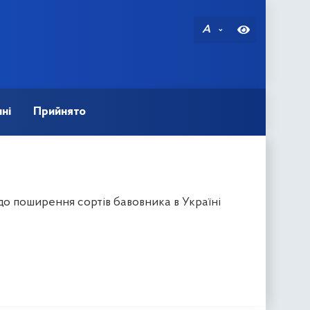
A
ні
Прийнято
до поширення сортів бавовника в Україні