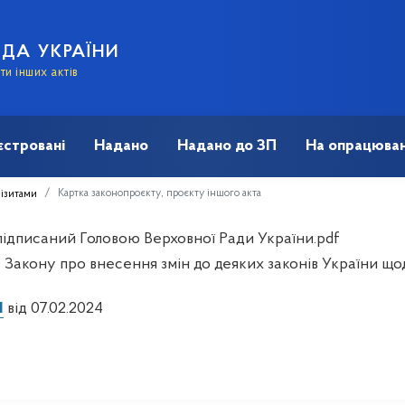
АДА УКРАЇНИ
и інших актів
єстровані
Надано
Надано до ЗП
На опрацюван
Картка законопроєкту, проєкту іншого акта
візитами
 підписаний Головою Верховної Ради України.pdf
 Закону про внесення змін до деяких законів України що
1
від 07.02.2024