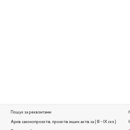
Пошук за реквізитами
Архів законопроєктів, проєктів інших актів за ( III – IX скл.)