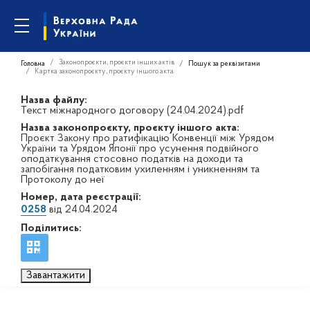
Законопроєкти, проєкти інших актів
Головна
Пошук за реквізитами
Картка законопроєкту, проєкту іншого акта
Назва файлу:
Текст міжнародного договору (24.04.2024).pdf
Назва законопроєкту, проєкту іншого акта:
Проєкт Закону про ратифікацію Конвенції між Урядом
України та Урядом Японії про усунення подвійного
оподаткування стосовно податків на доходи та
запобігання податковим ухиленням і уникненням та
Протоколу до неї
Номер, дата реєстрації:
0258
від 24.04.2024
Поділитись:
Завантажити