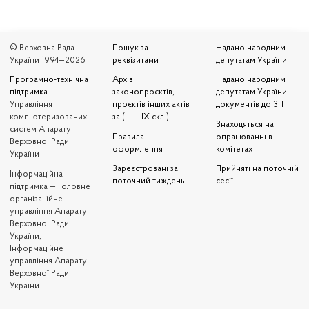
© Верховна Рада
Пошук за
Надано народним
України 1994—2026
реквізитами
депутатам України
Програмно-технічна
Архів
Надано народним
підтримка
—
законопроєктів,
депутатам України
Управління
проєктів інших актів
документів до ЗП
комп'ютеризованих
за ( III – IX скл.)
Знаходяться на
систем Апарату
Правила
опрацюванні в
Верховної Ради
оформлення
комітетах
України
Зареєстровані за
Прийняті на поточній
Iнформаційна
поточний тиждень
сесії
підтримка — Головне
організаційне
управління Апарату
Верховної Ради
України,
Інформаційне
управління Апарату
Верховної Ради
України