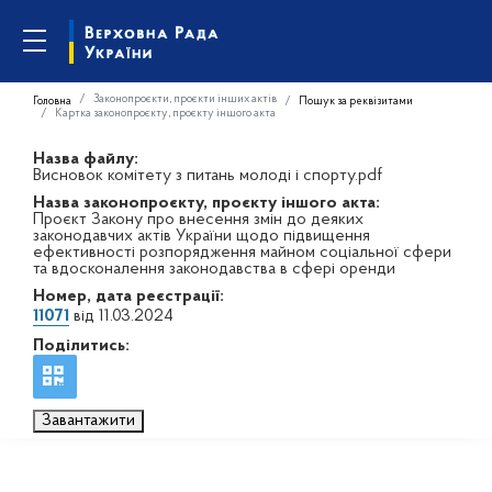
Законопроєкти, проєкти інших актів
Головна
Пошук за реквізитами
Картка законопроєкту, проєкту іншого акта
Назва файлу:
Висновок комітету з питань молоді і спорту.pdf
Назва законопроєкту, проєкту іншого акта:
Проєкт Закону про внесення змін до деяких
законодавчих актів України щодо підвищення
ефективності розпорядження майном соціальної сфери
та вдосконалення законодавства в сфері оренди
Номер, дата реєстрації:
11071
від 11.03.2024
Поділитись:
Завантажити