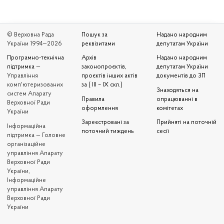
© Верховна Рада
Пошук за
Надано народним
України 1994—2026
реквізитами
депутатам України
Програмно-технічна
Архів
Надано народним
підтримка
—
законопроєктів,
депутатам України
Управління
проєктів інших актів
документів до ЗП
комп'ютеризованих
за ( III – IX скл.)
Знаходяться на
систем Апарату
Правила
опрацюванні в
Верховної Ради
оформлення
комітетах
України
Зареєстровані за
Прийняті на поточній
Iнформаційна
поточний тиждень
сесії
підтримка — Головне
організаційне
управління Апарату
Верховної Ради
України,
Інформаційне
управління Апарату
Верховної Ради
України