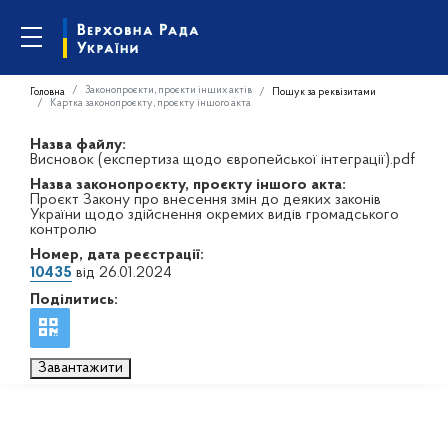
Законопроєкти, проєкти інших актів
Головна
Пошук за реквізитами
Картка законопроєкту, проєкту іншого акта
Назва файлу:
Висновок (експертиза щодо європейської інтеграції).pdf
Назва законопроєкту, проєкту іншого акта:
Проєкт Закону про внесення змін до деяких законів
України щодо здійснення окремих видів громадського
контролю
Номер, дата реєстрації:
10435
від 26.01.2024
Поділитись:
Завантажити