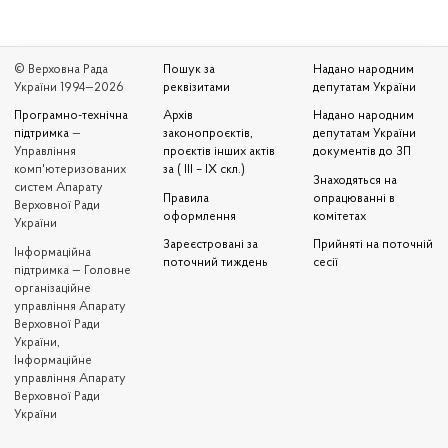
© Верховна Рада
Пошук за
Надано народним
України 1994—2026
реквізитами
депутатам України
Програмно-технічна
Архів
Надано народним
підтримка
—
законопроєктів,
депутатам України
Управління
проєктів інших актів
документів до ЗП
комп'ютеризованих
за ( III – IX скл.)
Знаходяться на
систем Апарату
Правила
опрацюванні в
Верховної Ради
оформлення
комітетах
України
Зареєстровані за
Прийняті на поточній
Iнформаційна
поточний тиждень
сесії
підтримка — Головне
організаційне
управління Апарату
Верховної Ради
України,
Інформаційне
управління Апарату
Верховної Ради
України