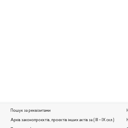
Пошук за реквізитами
Архів законопроєктів, проєктів інших актів за ( III – IX скл.)