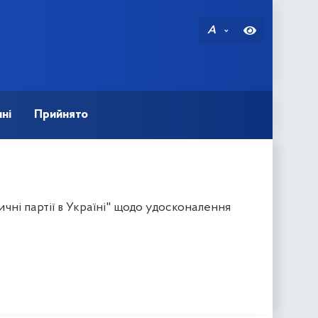
A
ні
Прийнято
чні партії в Україні" щодо удосконалення