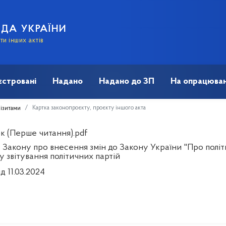
АДА УКРАЇНИ
и інших актів
єстровані
Надано
Надано до ЗП
На опрацюван
Картка законопроєкту, проєкту іншого акта
візитами
к (Перше читання).pdf
 Закону про внесення змін до Закону України "Про політи
 звітування політичних партій
д 11.03.2024