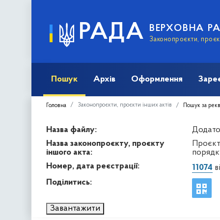
РАДА
ВЕРХОВНА Р
Законопроєкти, проєкт
Пошук
Архів
Оформлення
Заре
Законопроєкти, проєкти інших актів
Головна
Пошук за рек
Назва файлу:
Додато
Назва законопроєкту, проєкту
Проєкт
іншого акта:
порядку
Номер, дата реєстрації:
11074
ві
Поділитись:
Завантажити