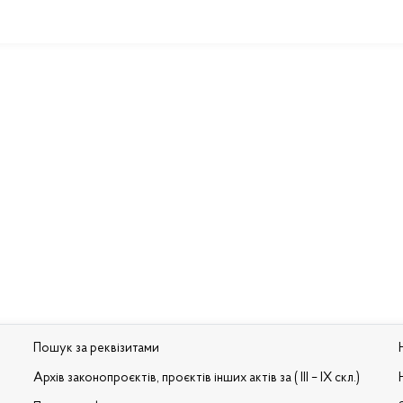
Пошук за реквізитами
Архів законопроєктів, проєктів інших актів за ( III – IX скл.)