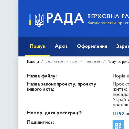
РАДА
ВЕРХОВНА Р
Законопроєкти, проєкт
Пошук
Архів
Оформлення
Заре
Законопроєкти, проєкти інших актів
Головна
Пошук за рек
Назва файлу:
Порівня
Назва законопроєкту, проєкту
Проєкт
іншого акта:
життю 
посадо
Україн
праців
Номер, дата реєстрації:
11192
ві
Поділитись: