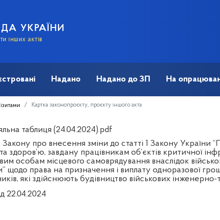
АДА УКРАЇНИ
и інших актів
єстровані
Надано
Надано до ЗП
На опрацюван
Картка законопроєкту, проєкту іншого акта
візитами
льна таблиця (24.04.2024).pdf
 Закону про внесення зміни до статті 1 Закону України 
та здоров’ю, завдану працівникам об’єктів критичної і
вим особам місцевого самоврядування внаслідок військово
и” щодо права на призначення і виплату одноразової гро
ників, які здійснюють будівництво військових інженерно-
д 22.04.2024