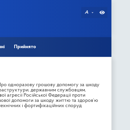
A
ні
Прийнято
“Про одноразову грошову допомогу за шкоду
нфраструктури, державним службовцям,
ї агресії Російської Федерації проти
шової допомоги за шкоду життю та здоров’ю
технічних і фортифікаційних споруд