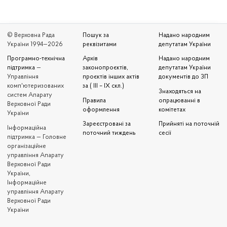
© Верховна Рада
Пошук за
Надано народним
України 1994—2026
реквізитами
депутатам України
Програмно-технічна
Архів
Надано народним
підтримка
—
законопроєктів,
депутатам України
Управління
проєктів інших актів
документів до ЗП
комп'ютеризованих
за ( III – IX скл.)
Знаходяться на
систем Апарату
Правила
опрацюванні в
Верховної Ради
оформлення
комітетах
України
Зареєстровані за
Прийняті на поточній
Iнформаційна
поточний тиждень
сесії
підтримка — Головне
організаційне
управління Апарату
Верховної Ради
України,
Інформаційне
управління Апарату
Верховної Ради
України