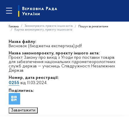
Законопроєкти, проєкти інших актів
Головна
Пошук за реквізитами
Картка законопроєкту, проєкту іншого акта
Назва файлу:
Висновок (бюджетна експертиза).pdf
Назва законопроєкту, проєкту іншого акта:
Проєкт Закону про вихід з Угоди про поставки товарів
для забезпечення національних гідрометеорологічних
служб держав — учасниць Співдружності Незалежних
Держав
Номер, дата реєстрації:
0255
від 11.03.2024
Поділитись:
Завантажити