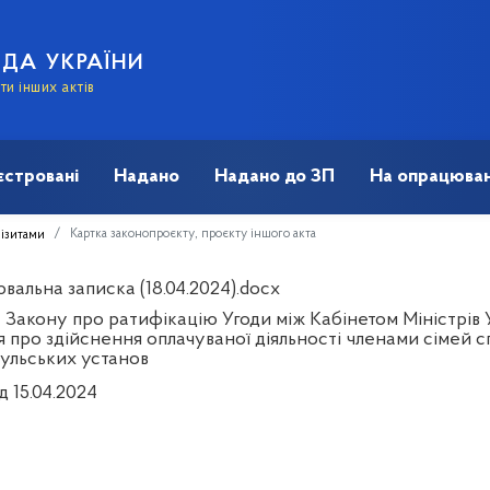
АДА УКРАЇНИ
и інших актів
єстровані
Надано
Надано до ЗП
На опрацюван
Картка законопроєкту, проєкту іншого акта
візитами
вальна записка (18.04.2024).docx
 Закону про ратифікацію Угоди між Кабінетом Міністрів 
я про здійснення оплачуваної діяльності членами сімей 
сульських установ
д 15.04.2024