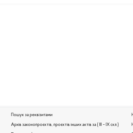
Пошук за реквізитами
Архів законопроєктів, проєктів інших актів за ( III – IX скл.)