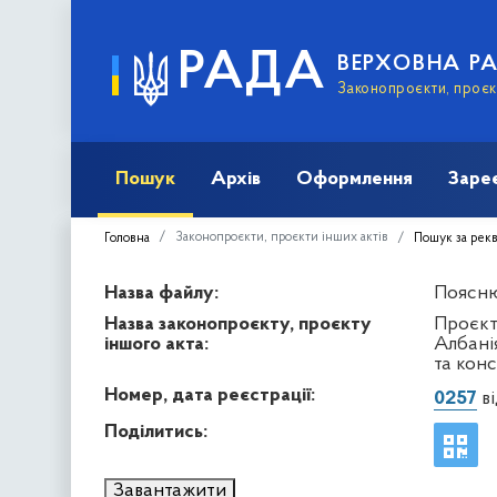
РАДА
ВЕРХОВНА Р
Законопроєкти, проєкт
Пошук
Архів
Оформлення
Заре
Законопроєкти, проєкти інших актів
Головна
Пошук за рек
Назва файлу:
Поясню
Назва законопроєкту, проєкту
Проєкт
іншого акта:
Албані
та кон
Номер, дата реєстрації:
0257
ві
Поділитись:
Завантажити