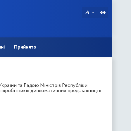
A
ні
Прийнято
України та Радою Міністрів Республіки
співробітників дипломатичних представництв